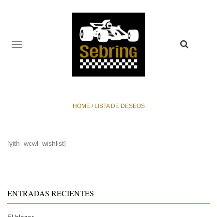
TOGGLE
NAVIGATION
HOME
/
LISTA DE DESEOS
[yith_wcwl_wishlist]
ENTRADAS RECIENTES
El blazer