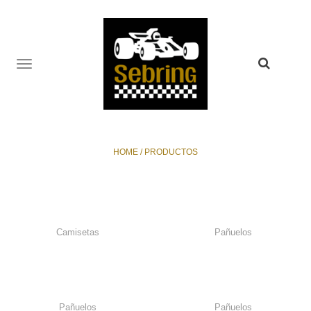
TOGGLE
NAVIGATION
HOME
/
PRODUCTOS
Camisetas
Pañuelos
Pañuelos
Pañuelos